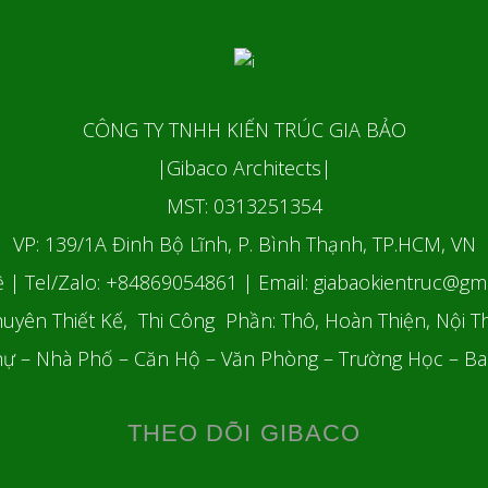
CÔNG TY TNHH KIẾN TRÚC GIA BẢO
|Gibaco Architects|
MST: 0313251354
VP: 139/1A Đinh Bộ Lĩnh, P. Bình Thạnh, TP.HCM, VN
ệ | Tel/Zalo: +84869054861
| Email: giabaokientruc@gm
uyên Thiết Kế, Thi Công Phần: Thô, Hoàn Thiện, Nội T
hự – Nhà Phố – Căn Hộ – Văn Phòng – Trường Học – B
THEO DÕI GIBACO