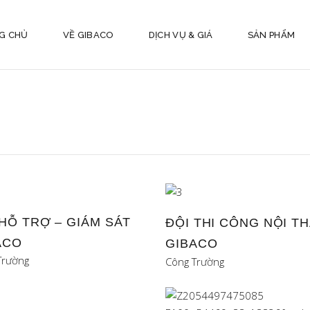
G CHỦ
VỀ GIBACO
DỊCH VỤ & GIÁ
SẢN PHẨM
 HỖ TRỢ – GIÁM SÁT
ĐỘI THI CÔNG NỘI T
ACO
GIBACO
Trường
Công Trường