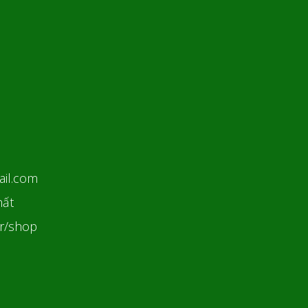
ail.com
hất
ar/shop