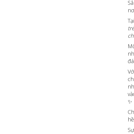
Sâ
nơ
Tạ
tr
ch
Mộ
nh
đá
Vớ
ch
nh
và
✨
Ch
hề
Sự