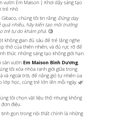
n vườn Em Maison | Khơi dậy sáng tạo
i trẻ nhỏ
i Gibaco, chúng tôi tin rằng:
Đừng dạy
ẻ quá nhiều, hãy kiến tạo môi trường
o trẻ tự do khám phá.
🧐
t không gian đủ sâu để trẻ lắng nghe
ịp thở của thiên nhiên, và đủ rực rỡ để
nh thức những sáng tạo không giới hạn.
i sân vườn
Em Maison Bình Dương
,
úng tôi xóa nhòa ranh giới giữa trong
à và ngoài trời, để nắng gió tự nhiên ùa
o lớp học, cùng trẻ lớn lên mỗi ngày. 🌿
úng tôi chọn vật liệu thô nhưng không
 đơn điệu.
 tinh gọn trong nội thất chính là những