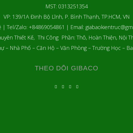
MST: 0313251354
VP: 139/1A Đinh Bộ Lĩnh, P. Bình Thạnh, TP.HCM, VN
ệ | Tel/Zalo: +84869054861
| Email: giabaokientruc@gm
uyên Thiết Kế, Thi Công Phần: Thô, Hoàn Thiện, Nội T
hự – Nhà Phố – Căn Hộ – Văn Phòng – Trường Học – B
THEO DÕI GIBACO