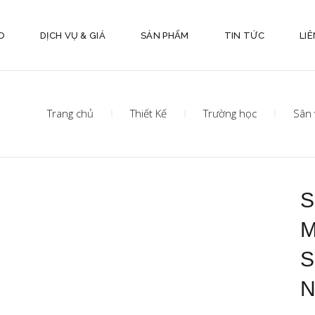
O
DỊCH VỤ & GIÁ
SẢN PHẨM
TIN TỨC
LIÊ
Trang chủ
Thiết Kế
Trường học
Sân 
M
S