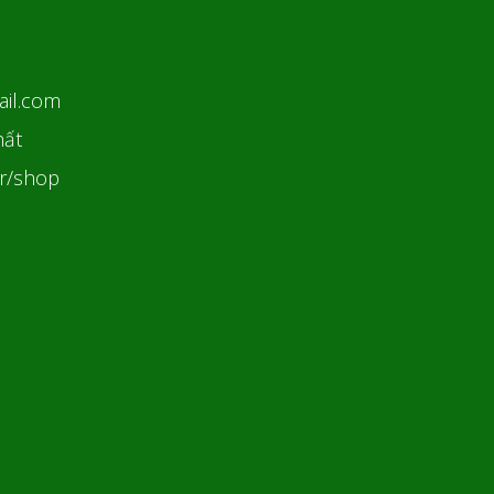
ail.com
hất
ar/shop