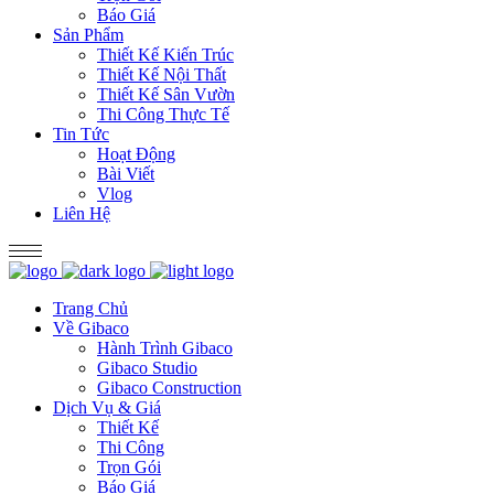
Báo Giá
Sản Phẩm
Thiết Kế Kiến Trúc
Thiết Kế Nội Thất
Thiết Kế Sân Vườn
Thi Công Thực Tế
Tin Tức
Hoạt Động
Bài Viết
Vlog
Liên Hệ
Trang Chủ
Về Gibaco
Hành Trình Gibaco
Gibaco Studio
Gibaco Construction
Dịch Vụ & Giá
Thiết Kế
Thi Công
Trọn Gói
Báo Giá