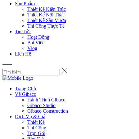
Sản Phẩm
Thiết Kế Kiến Trúc
Thiết Kế Nội Thất
Thiết Kế Sân Vườn
Thi Công Thực Tế
Tin Tức
Hoạt Động
Bài Viết
Vlog
Liên Hệ
Trang Chủ
Về Gibaco
Hành Trình Gibaco
Gibaco Studio
Gibaco Construction
Dịch Vụ & Giá
Thiết Kế
Thi Công
Trọn Gói
Báo Giá