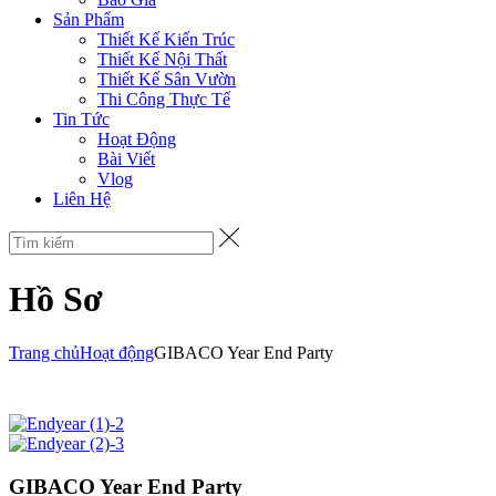
Sản Phẩm
Thiết Kế Kiến Trúc
Thiết Kế Nội Thất
Thiết Kế Sân Vườn
Thi Công Thực Tế
Tin Tức
Hoạt Động
Bài Viết
Vlog
Liên Hệ
Hồ Sơ
Trang chủ
Hoạt động
GIBACO Year End Party
GIBACO Year End Party