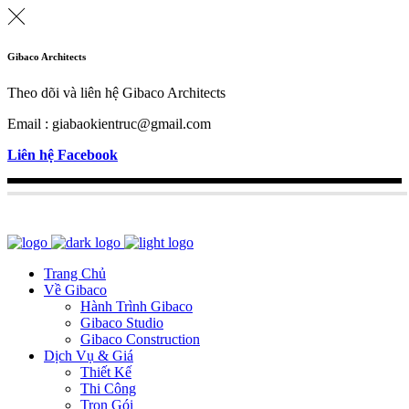
Gibaco Architects
Theo dõi và liên hệ Gibaco Architects
Email : giabaokientruc@gmail.com
Liên hệ Facebook
Trang Chủ
Về Gibaco
Hành Trình Gibaco
Gibaco Studio
Gibaco Construction
Dịch Vụ & Giá
Thiết Kế
Thi Công
Trọn Gói