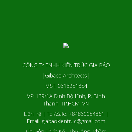
CÔNG TY TNHH KIẾN TRÚC GIA BẢO
|Gibaco Architects|
MST: 0313251354
VP: 139/1A Đinh Bộ Lĩnh, P. Bình
Thạnh, TP.HCM, VN
Liên hệ | Tel/Zalo: +84869054861
|
Email: giabaokientruc@gmail.com
Chuyên Thiết Kế, Thi Công Phần: