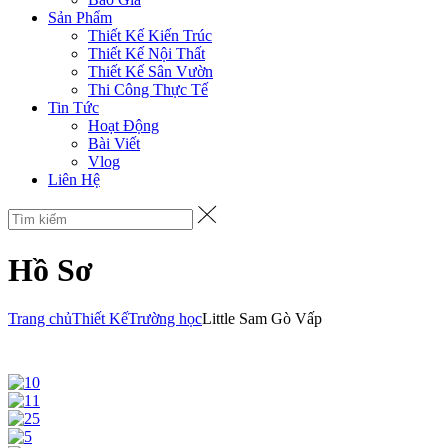
Sản Phẩm
Thiết Kế Kiến Trúc
Thiết Kế Nội Thất
Thiết Kế Sân Vườn
Thi Công Thực Tế
Tin Tức
Hoạt Động
Bài Viết
Vlog
Liên Hệ
Hồ Sơ
Trang chủ
Thiết Kế
Trường học
Little Sam Gò Vấp