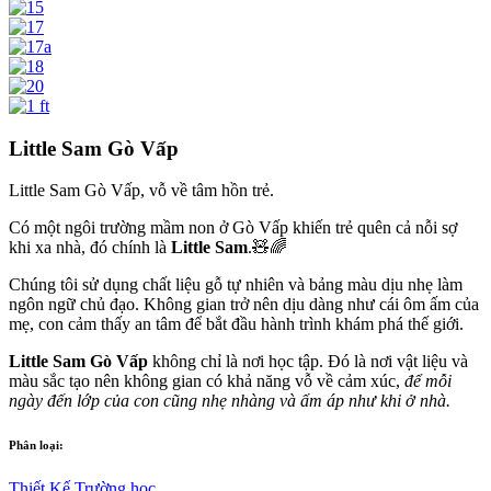
Little Sam Gò Vấp
Little Sam Gò Vấp, vỗ về tâm hồn trẻ.
Có một ngôi trường mầm non ở Gò Vấp khiến trẻ quên cả nỗi sợ
khi xa nhà, đó chính là
Little Sam
.🧸🌈
Chúng tôi sử dụng chất liệu gỗ tự nhiên và bảng màu dịu nhẹ làm
ngôn ngữ chủ đạo. Không gian trở nên dịu dàng như cái ôm ấm của
mẹ, con cảm thấy an tâm để bắt đầu hành trình khám phá thế giới.
Little Sam Gò Vấp
không chỉ là nơi học tập. Đó là nơi vật liệu và
màu sắc tạo nên không gian có khả năng vỗ về cảm xúc,
để mỗi
ngày đến lớp của con cũng nhẹ nhàng và ấm áp như khi ở nhà.
Phân loại:
Thiết Kế
Trường học