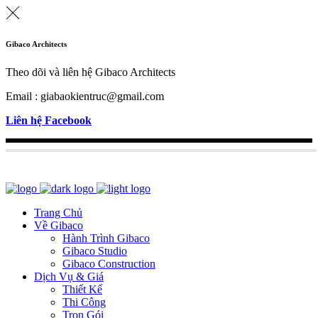
Gibaco Architects
Theo dõi và liên hệ Gibaco Architects
Email : giabaokientruc@gmail.com
Liên hệ Facebook
Trang Chủ
Về Gibaco
Hành Trình Gibaco
Gibaco Studio
Gibaco Construction
Dịch Vụ & Giá
Thiết Kế
Thi Công
Trọn Gói