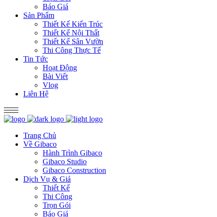
Báo Giá
Sản Phẩm
Thiết Kế Kiến Trúc
Thiết Kế Nội Thất
Thiết Kế Sân Vườn
Thi Công Thực Tế
Tin Tức
Hoạt Động
Bài Viết
Vlog
Liên Hệ
Trang Chủ
Về Gibaco
Hành Trình Gibaco
Gibaco Studio
Gibaco Construction
Dịch Vụ & Giá
Thiết Kế
Thi Công
Trọn Gói
Báo Giá