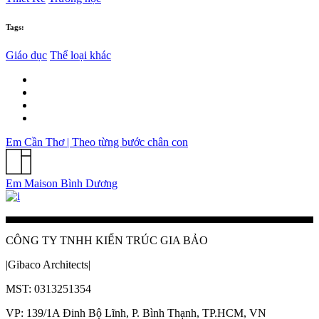
Tags:
Giáo dục
Thể loại khác
Em Cần Thơ | Theo từng bước chân con
Em Maison Bình Dương
CÔNG TY TNHH KIẾN TRÚC GIA BẢO
|Gibaco Architects|
MST: 0313251354
VP: 139/1A Đinh Bộ Lĩnh, P. Bình Thạnh, TP.HCM, VN