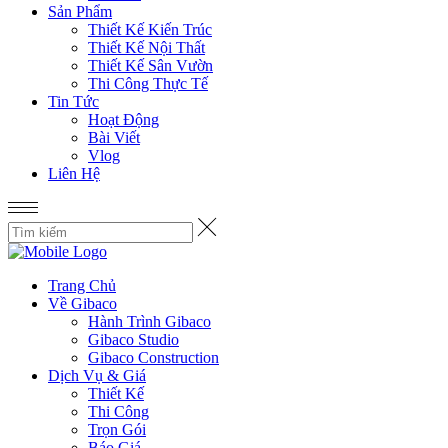
Sản Phẩm
Thiết Kế Kiến Trúc
Thiết Kế Nội Thất
Thiết Kế Sân Vườn
Thi Công Thực Tế
Tin Tức
Hoạt Động
Bài Viết
Vlog
Liên Hệ
Trang Chủ
Về Gibaco
Hành Trình Gibaco
Gibaco Studio
Gibaco Construction
Dịch Vụ & Giá
Thiết Kế
Thi Công
Trọn Gói
Báo Giá